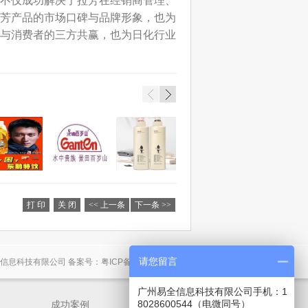
不仅成功解决了拉芳在经销商管理、
芳产品的市场口碑与品牌形象，也为
与消费者的三方共赢，也为日化行业
打 印
关 闭
<< 上一条
下一条 >>
请您留言
信息科技有限公司 备案号：
粤
ICP
备
13085523
号
-1
广州易全信息科技有限公司手机：1
8028600544（电微同号）
成功案例
关于易全