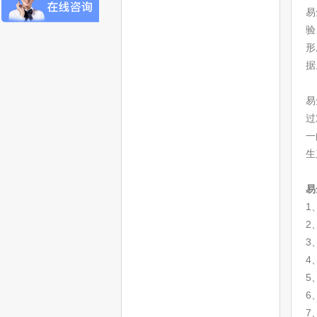
易
验
形
据
易
过
一
生
易
1
2
3
4
5
6
7